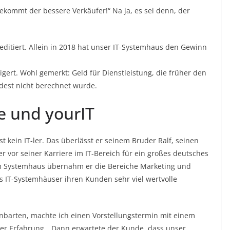
bekommt der bessere Verkäufer!“ Na ja, es sei denn, der
kreditiert. Allein in 2018 hat unser IT-Systemhaus den Gewinn
ert. Wohl gemerkt: Geld für Dienstleistung, die früher den
est nicht berechnet wurde.
e und yourIT
t kein IT-ler. Das überlässt er seinem Bruder Ralf, seinen
 vor seiner Karriere im IT-Bereich für ein großes deutsches
 Im Systemhaus übernahm er die Bereiche Marketing und
ass IT-Systemhäuser ihren Kunden sehr viel wertvolle
barten, machte ich einen Vorstellungstermin mit einem
einer Erfahrung. „Dann erwartete der Kunde, dass unser