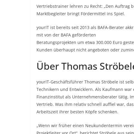
Vertriebstrainer lehren zu Recht: „Den Auftrag 
Marktbegleiter bringt Fördermittel ins Spiel.
yourIT ist bereits seit 2013 als BAFA-Berater ak
mit von der BAFA geförderten
Beratungsprojekten um etwa 300.000 Euro gesteig
Kunden überhaupt nicht angeboten oder zumind
Über Thomas Ströbel
yourIT-Geschäftsführer Thomas Ströbele ist selbs
Technikern und Entwicklern. Als Kaufmann war er
Finanzinstitut als Unternehmensberater tätig.
Vertrieb. Was ihm relativ schnell auffiel war, d
Arbeitszeit ihrer besten Köpfe schenken.
„Wenn wir früher einen Neukundentermin verein
Projektleiter vor Ort“, berichtet Ströbele aus s