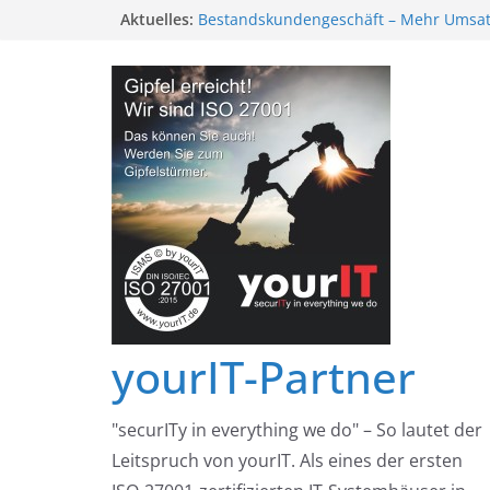
Zum
Aktuelles:
Bestandskundengeschäft – Mehr Umsat
Fördermitteln
Inhalt
Neukundenakquise mit BAFA-Fördermit
springen
ISO 27001 und TISAX – Wohin die Reise
Sind Managed Service Provider (MSP) „B
hier BAFA?
Einführung der ISO 27001 im Systemhau
Fördermittel nutzen
yourIT-Partner
"securITy in everything we do" – So lautet der
Leitspruch von yourIT. Als eines der ersten